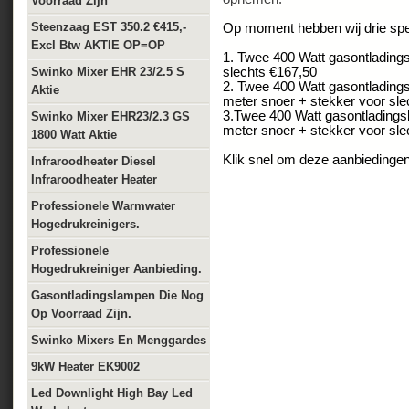
Voorraad Zijn
Steenzaag EST 350.2 €415,-
Op moment hebben wij drie spe
Excl Btw AKTIE OP=OP
1. Twee 400 Watt gasontladin
Swinko Mixer EHR 23/2.5 S
slechts €167,50
2. Twee 400 Watt gasontlading
Aktie
meter snoer + stekker voor sle
3.Twee 400 Watt gasontladings
Swinko Mixer EHR23/2.3 GS
meter snoer + stekker voor sle
1800 Watt Aktie
Klik snel om deze aanbiedingen 
Infraroodheater Diesel
Infraroodheater Heater
Professionele Warmwater
Hogedrukreinigers.
Professionele
Hogedrukreiniger Aanbieding.
Gasontladingslampen Die Nog
Op Voorraad Zijn.
Swinko Mixers En Menggardes
9kW Heater EK9002
Led Downlight High Bay Led