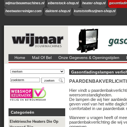
wijmarbouwmachines.nl
eibenstock-shop.nl
heater-shop.nl
gasontladi
heetwaterreiniger.com
daktent-shop.nl
kunststofkozijnen-shop.nl
Home
Mail Of Bel
Onze Gegevens & Openingstijden
Gasontladingslampen verlic
PAARDENBAKVERLICHT
Hier vindt u paardenbakverlichti
weersomstandigheden.
De lampen die wij hier aanbiede
geven veel van het witte daglic
comfortabel in uw paardenbak r
Categorieën
Wanneer u vragen heeft of meer 
Elektriesche Heaters Die Op
paardenbakverlichting die wij ve
opnemen.