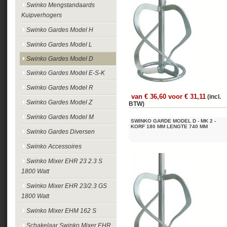
Swinko Mengstandaards
Kuipverhogers
Swinko Gardes Model H
Swinko Gardes Model L
Swinko Gardes Model D
Swinko Gardes Model E-S-K
Swinko Gardes Model R
van € 36,60 voor € 31,11
(incl.
Swinko Gardes Model Z
BTW)
Swinko Gardes Model M
SWINKO GARDE MODEL D - MK 2 -
KORF 180 MM LENGTE 740 MM
Swinko Gardes Diversen
Swinko Accessoires
Swinko Mixer EHR 23 2.3 S
1800 Watt
Swinko Mixer EHR 23/2.3 GS
1800 Watt
Swinko Mixer EHM 162 S
Schakelaar Swinko Mixer EHR