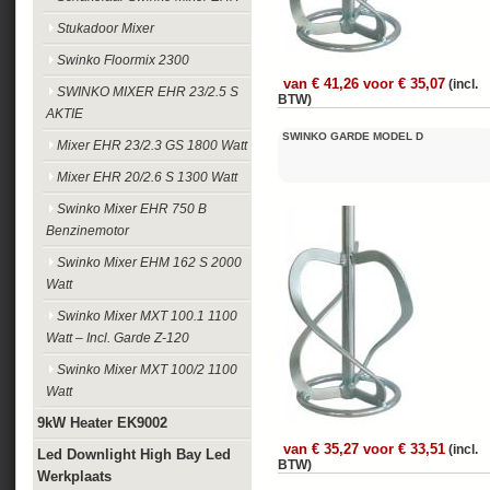
Stukadoor Mixer
Swinko Floormix 2300
van € 41,26 voor € 35,07
(incl.
SWINKO MIXER EHR 23/2.5 S
BTW)
AKTIE
SWINKO GARDE MODEL D
Mixer EHR 23/2.3 GS 1800 Watt
Mixer EHR 20/2.6 S 1300 Watt
Swinko Mixer EHR 750 B
Benzinemotor
Swinko Mixer EHM 162 S 2000
Watt
Swinko Mixer MXT 100.1 1100
Watt – Incl. Garde Z-120
Swinko Mixer MXT 100/2 1100
Watt
9kW Heater EK9002
van € 35,27 voor € 33,51
(incl.
Led Downlight High Bay Led
BTW)
Werkplaats