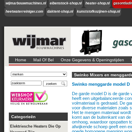
wijmarbouwmachines.nl
eibenstock-shop.nl
heater-shop.nl
gasontladi
heetwaterreiniger.com
daktent-shop.nl
kunststofkozijnen-shop.nl
Home
Mail Of Bel
Onze Gegevens & Openingstijden
Swinko Mixers en menggard
Swinko menggarde model D
De garde model D is de garde 
heeft een uitgebalanceerde cons
volmateriaal is gedraaid. De gar
voor diverse materialen zoals sie
Het te mengen materiaal wordt
Categorieën
komt aan de buitenkant van de 
omhoog, waardoor opspatten t
Elektriesche Heaters Die Op
afwijkende schoep geeft een ex
goede homogene menging wordt