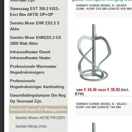
Voorraad Zijn
SWINKO GARDE MODEL D - 6KANT-
Steenzaag EST 350.2 €415,-
11MM - KORF 130 MM LENGTE 600 MM
Excl Btw AKTIE OP=OP
Swinko Mixer EHR 23/2.5 S
Aktie
Swinko Mixer EHR23/2.3 GS
1800 Watt Aktie
Infraroodheater Diesel
Infraroodheater Heater
Professionele Warmwater
Hogedrukreinigers.
Professionele
Hogedrukreiniger Aanbieding.
van € 34,36 voor € 30,92
(incl.
BTW)
Gasontladingslampen Die Nog
Op Voorraad Zijn.
SWINKO GARDE MODEL D - M14X2 -
KORF 140 MM LENGTE 740 MM
Swinko Mixers En Menggardes
Swinko Mixers AKTIE PRIJZEN.
Swinko Meng-Units